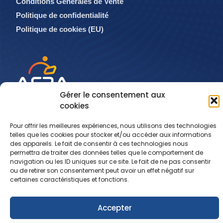
Conditions Générales de Vente
Politique de confidentialité
Politique de cookies (EU)
Gérer le consentement aux
cookies
info@af2a.com
Pour offrir les meilleures expériences, nous utilisons des technologies
telles que les cookies pour stocker et/ou accéder aux informations
des appareils. Le fait de consentir à ces technologies nous
reclamation@af2a.com
permettra de traiter des données telles que le comportement de
navigation ou les ID uniques sur ce site. Le fait de ne pas consentir
01 56 88 56 00
ou de retirer son consentement peut avoir un effet négatif sur
certaines caractéristiques et fonctions.
Copyright 2024 AF2A. Tous droits réservés.
Accepter