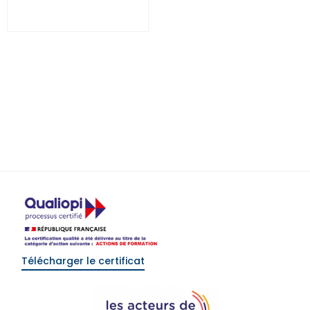
Réassurance dommages
– READ
0
€
(HT)
Select options
Télécharger le certificat