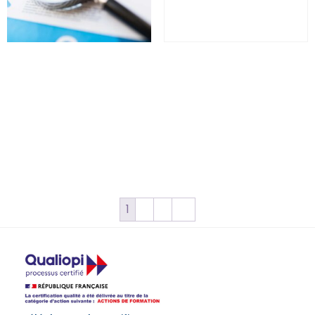
Contrôle ACPR et bonnes
DAC 6 : déclaration des
pratiques – ACPR
dispositifs
transfrontières – BFD6
0
€
(HT)
0
€
(HT)
Select options
Select options
1
2
3
→