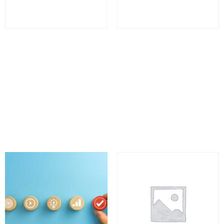
Comprendre les droits et
Comprendre les points
obligations en matière
de la DDA sur les
de protection des
procédures de l’ACPR –
données – ACDOM
ACPDL
60
€
60
€
(HT)
(HT)
Sélectionner cette
Sélectionner cette
formation
formation