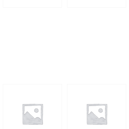
Analyser la
Analyser les effets de la
réglementation
DDA sur la gouvernance
applicable à la
et la surveillance des
protection des données
produits – AAGSP
– AARAP
60
€
(HT)
60
€
(HT)
Sélectionner cette
Sélectionner cette
formation
formation