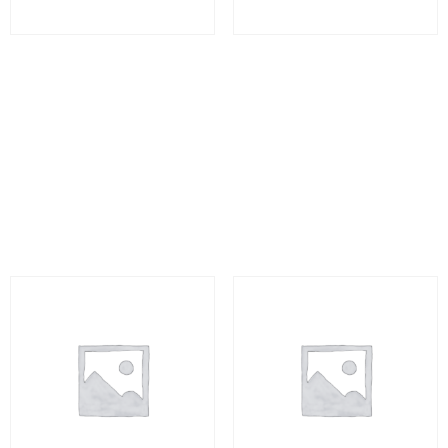
BRRD : enjeux de la
Cadre réglementaire de
directive applicable à la
la lutte contre le
résolution – BFBR
blanchiment et le
financement du
0
€
(HT)
terrorisme – FFRLB1
0
€
(HT)
Select options
Select options