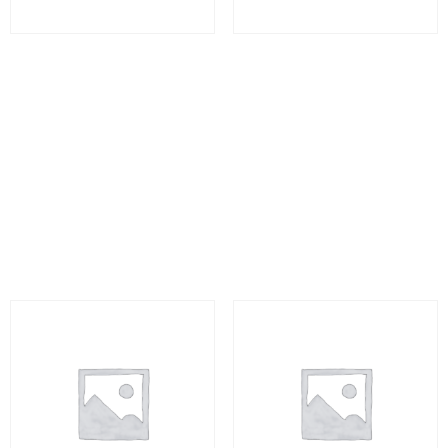
Ce que change le RGPD
Comprendre la
dans vos pratiques
réglementation
quotidiennes ? – ARGPD
applicable aux
intermédiaires
300
€
(HT)
d’Assurance – ACRAI
60
€
(HT)
Sélectionner cette
formation
Sélectionner cette
formation