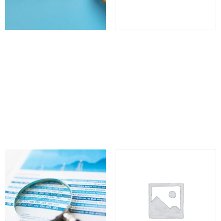
Conformité : enjeux et
Conformité à la directive
obligations à respecter
CSRD et aux normes
– CONF
ESRS : se préparer aux
nouvelles obligations –
0
€
(HT)
BFCD
0
€
(HT)
Select options
Select options