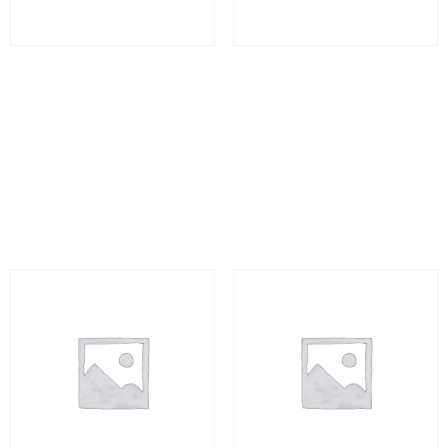
Adopter les bonnes
Adoption du RGPD et
pratiques pour gérer le
protection des données
risque opérationnel
– RGPD
bancaire – BFRB
0
€
(HT)
0
€
(HT)
Select options
Select options