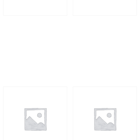
Analyser les situations
Blanchiment d’argent
présentant des risques
sale : risques – FFRLB3
de blanchiment – AASPR
0
€
(HT)
40
€
(HT)
Select options
Sélectionner cette
formation