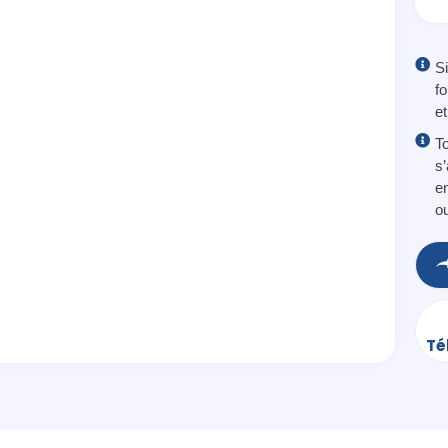
Si
f
e
To
s
e
o